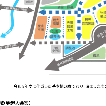
に作成した基本構想案であり、決まったもので
域（発起人会案）