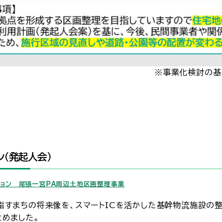
業化検討の基となる
ン（発起人会）
ジョン 尾張一宮PA周辺土地区画整理事業
指すまちの将来像を、スマートICを活かした基幹物流施設の
とめました。