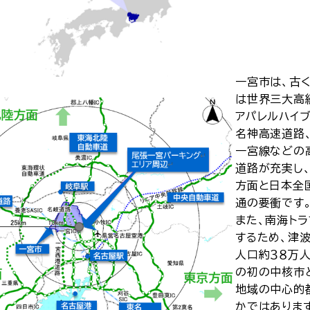
一宮市は、古
は世界三大高
アパレルハイ
名神高速道路
一宮線などの
道路が充実し
方面と日本全
通の要衝です
また、南海ト
するため、津
人口約３８万
の初の中核市
地域の中心的
かではありま