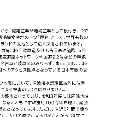
くから、繊維産業が地場産業として根付き、今で
級毛織物産地の一つ「尾州」として、世界有数の
ブランドの服地として広く採用されています。
、東海北陸自動車道及び名古屋高速道路16号
高速道路ネットワークや国道22号などの幹線
、名古屋と岐阜間のみならず、東京、大阪、北陸
国へのアクセス拠点となっている日本有数の交
。
ラフ地震において、津波浸水想定区域外に位置
波による被害のリスクはありません。
人の都市となっており、令和３年度には尾張地域
となるとともに市政施行１００周年を迎え、尾張
都市となっています。ただし、直近５年間で緩や
すが、人口の減少が見られることから、将来に